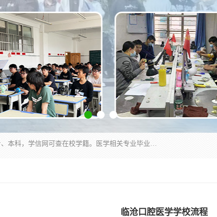
通过医学类院校正规录取从而获取统招全日制大专、本科，学信网可查在校学籍。医学相关专业毕业后可参加执业助理医师与执业医师证书考试（如口腔医学、临床医学、中医学等专业）.
临沧口腔医学学校流程