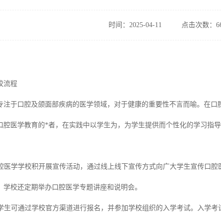
时间：2025-04-11
点击次数：66
校流程
专注于口腔及颌面部疾病的医学领域，对于健康的重要性不言而喻。在口
口腔医学教育的*者，在实践中以学生为，为学生提供而个性化的学习指
沧口腔医学学校积开展宣传活动，通过线上线下宣传方式向广大学生宣传口
，学校还定期举办口腔医学专题讲座和说明会。
试：学生可通过学校官方渠道进行报名，并参加学校组织的入学考试。入学