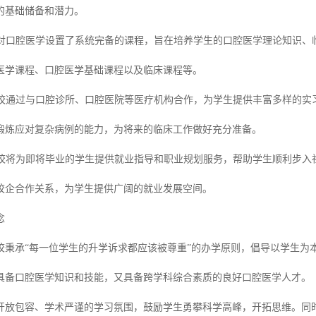
的基础储备和潜力。
校针对口腔医学设置了系统完备的课程，旨在培养学生的口腔医学理论知识
医学课程、口腔医学基础课程以及临床课程等。
：学校通过与口腔诊所、口腔医院等医疗机构合作，为学生提供丰富多样的
锻炼应对复杂病例的能力，为将来的临床工作做好充分准备。
：学校将为即将毕业的学生提供就业指导和职业规划服务，帮助学生顺利步
校企合作关系，为学生提供广阔的就业发展空间。
念
校秉承“每一位学生的升学诉求都应该被尊重”的办学原则，倡导以学生为
具备口腔医学知识和技能，又具备跨学科综合素质的良好口腔医学人才。
开放包容、学术严谨的学习氛围，鼓励学生勇攀科学高峰，开拓思维。同时