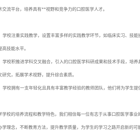
术交流平台，培养具有**视野和竞争力的口腔医学人才。
强化：学校注重实践教学，设置丰富多样的实践教学环节，如临床实习、技
提高技能水平。
融合：学校积推进学科交叉融合，引入的口腔医学科研成果和技术手段，培
叉研究，拓展学术视野，提升综合素质。
雄厚：学校拥有一支年轻化且具有丰富教学经验的教师团队，他们将为学生
。
学学校的培养流程和教学特色，我们相信每一位有志于从事口腔医学事业
办学理念，不断教育方法，提升教学质量，为学生的学习之路开启新的可