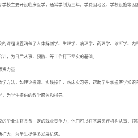
专学校主要开设临床医学，通常学制为三年。学费因地区、学校设施等因
校的课程设置涵盖了人体解剖学、生理学、病理学、药理学、诊断学、内
培训，为日后从事、预防、等工作打下坚实的基础。
师资力量
教学方法，如理论授课、实践操作、临床实习等，帮助学生掌握医学知识
学，为学生提供的教学服务和指导。
校的毕业生将具备一定的就业竞争力，他们可以在基层医疗机构从事、预
断扩大，为学生提供多发展机遇。