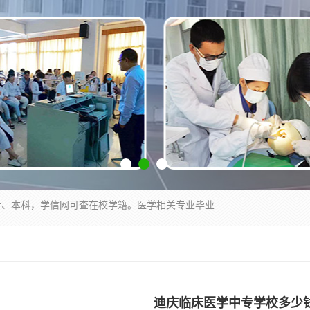
通过医学类院校正规录取从而获取统招全日制大专、本科，学信网可查在校学籍。医学相关专业毕业后可参加执业助理医师与执业医师证书考试（如口腔医学、临床医学、中医学等专业）.
迪庆临床医学中专学校多少