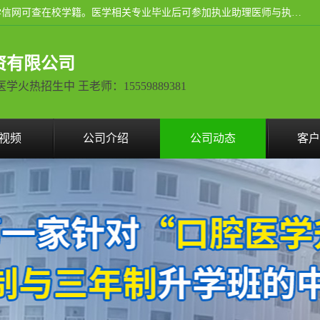
通过医学类院校正规录取从而获取统招全日制大专、本科，学信网可查在校学籍。医学相关专业毕业后可参加执业助理医师与执业医师证书考试（如口腔医学、临床医学、中医学等专业）.
资有限公司
热招生中 王老师：15559889381
视频
公司介绍
公司动态
客户