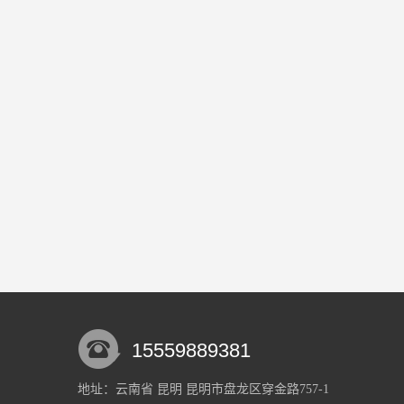
15559889381
地址：云南省 昆明 昆明市盘龙区穿金路757-1