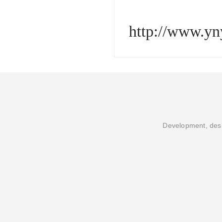
我校周一
产品放置
生，如有
子产品。
情况。
与我校对
学/中医学