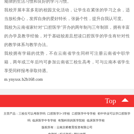
规律的生活习惯和良好的学习习惯。
我校开展丰富多彩的校园文化活动，让学生在紧张的学习之余，适
当放松身心，发挥自身的爱好特长，张扬个性，提升自我认可度。
我校为云南省家针对“口腔医学”开办的两年制与三年制班，拥有丰富
的办学及教学经验，对于基础较差且想读口腔医学的学生有针对性
的教学体系与教学办法。
我校拥有学籍的优势，不在云南省学生同样可注册云南省中职学
籍，两年或三年后均可参加云南省三校生高考，可与云南本省学生
享受同样报考录取待遇。
m.ynyxsx.b2b168.com
Top
主营产品：三校生可以考医学吗 口腔医学3+3学校 口腔医学中专学校 初中毕业可以学口腔医学
吗 临床医学中专学校 有预科班的医学院校 临床医学学校
版权所有：云南京桥教育投资有限公司