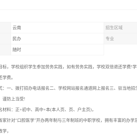
云南
招生区域
民办
专业
随时
目标，学校组织学生参加劳务实践，如有劳务实践，学校双倍退还学费!学
还学费。
式：一、拨打招办电话报名二、学校网站报名通道网上报名三、驻当地招
，谨防上当受!
名材料：正+初中、高中+本(本人页、页、户主页)，
省家针对“口腔医学”开办两年制与三年制班的中职学校，拥有丰富的办学
教学，