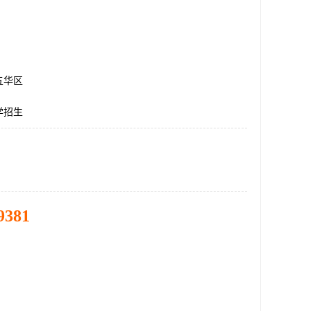
五华区
学招生
9381