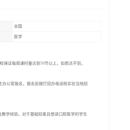
全国
医学
校保证每周课时量达到70节以上，如若达不到，
生办公室报名，报名前拨打招办电话核实驻当地招
及教学经验，对于基础较差且想读口腔医学的学生