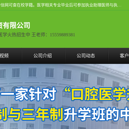
通过医学类院校正规录取从而获取统招全日制大专、本科，学信网可查在校学籍。医学相关专业毕业后可参加执业助理医师与执业医师证书考试（如口腔医学、临床医学、中医学等专业）.
资有限公司
热招生中 王老师：15559889381
视频
公司介绍
公司动态
客户