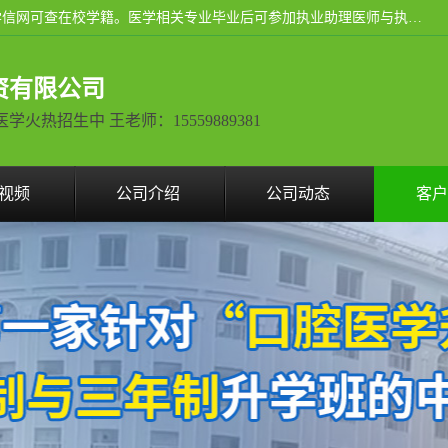
通过医学类院校正规录取从而获取统招全日制大专、本科，学信网可查在校学籍。医学相关专业毕业后可参加执业助理医师与执业医师证书考试（如口腔医学、临床医学、中医学等专业）.
资有限公司
热招生中 王老师：15559889381
视频
公司介绍
公司动态
客户