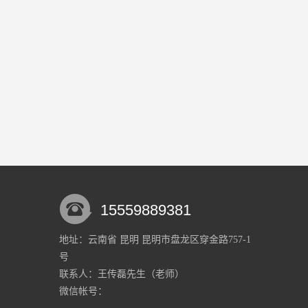
15559889381
地址：云南省 昆明 昆明市盘龙区穿金路757-1
号
联系人：王传磊
先生
（老师）
微信帐号：